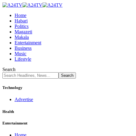
Home
Habari
Politics
Magazeti
Makala
Entertainment
Business
Music
Lifestyle
Search
Technology
Advertise
Health
Entertainment
Home