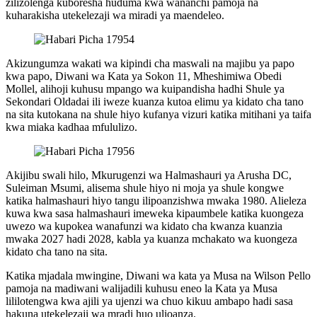
zilizolenga kuboresha huduma kwa wananchi pamoja na
kuharakisha utekelezaji wa miradi ya maendeleo.
Akizungumza wakati wa kipindi cha maswali na majibu ya papo
kwa papo, Diwani wa Kata ya Sokon 11, Mheshimiwa Obedi
Mollel, alihoji kuhusu mpango wa kuipandisha hadhi Shule ya
Sekondari Oldadai ili iweze kuanza kutoa elimu ya kidato cha tano
na sita kutokana na shule hiyo kufanya vizuri katika mitihani ya taifa
kwa miaka kadhaa mfululizo.
Akijibu swali hilo, Mkurugenzi wa Halmashauri ya Arusha DC,
Suleiman Msumi, alisema shule hiyo ni moja ya shule kongwe
katika halmashauri hiyo tangu ilipoanzishwa mwaka 1980. Alieleza
kuwa kwa sasa halmashauri imeweka kipaumbele katika kuongeza
uwezo wa kupokea wanafunzi wa kidato cha kwanza kuanzia
mwaka 2027 hadi 2028, kabla ya kuanza mchakato wa kuongeza
kidato cha tano na sita.
Katika mjadala mwingine, Diwani wa kata ya Musa na Wilson Pello
pamoja na madiwani walijadili kuhusu eneo la Kata ya Musa
lililotengwa kwa ajili ya ujenzi wa chuo kikuu ambapo hadi sasa
hakuna utekelezaji wa mradi huo ulioanza.