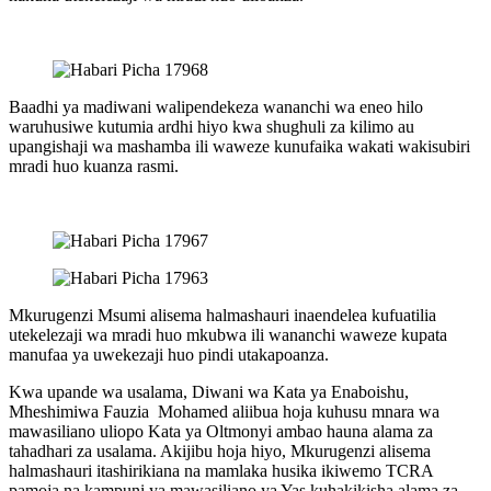
Baadhi ya madiwani walipendekeza wananchi wa eneo hilo
waruhusiwe kutumia ardhi hiyo kwa shughuli za kilimo au
upangishaji wa mashamba ili waweze kunufaika wakati wakisubiri
mradi huo kuanza rasmi.
Mkurugenzi Msumi alisema halmashauri inaendelea kufuatilia
utekelezaji wa mradi huo mkubwa ili wananchi waweze kupata
manufaa ya uwekezaji huo pindi utakapoanza.
Kwa upande wa usalama, Diwani wa Kata ya Enaboishu,
Mheshimiwa Fauzia Mohamed aliibua hoja kuhusu mnara wa
mawasiliano uliopo Kata ya Oltmonyi ambao hauna alama za
tahadhari za usalama. Akijibu hoja hiyo, Mkurugenzi alisema
halmashauri itashirikiana na mamlaka husika ikiwemo TCRA
pamoja na kampuni ya mawasiliano ya Yas kuhakikisha alama za