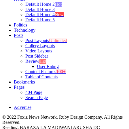
Default Home 2
Hot
Default Home 3
Default Home 4
New
Default Home 5
Politics
Technology
Posts
Post Layouts
Unlimited
Gallery Layouts
Video Layouts
Post Sidebar
Review
Hot
User Rating
Content Features
100+
Table of Contents
Bookmarks
Pages
404 Page
Search Page
Advertise
© 2022 Foxiz News Network. Ruby Design Company. All Rights
Reserved.
Reading:
BARAZA LA MADIWANI ARUSHA DC