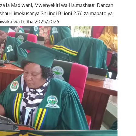
aza la Madiwani, Mwenyekiti wa Halmashauri Dancan
hauri imekusanya Shilingi Bilioni 2.76 za mapato ya
ya mwaka wa fedha 2025/2026.