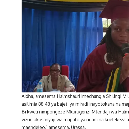
Aidha, amesema Halmshauri imechangia Shilingi Mili
asilimia 88.48 ya bajeti ya miradi inayotokana na ma
Bi kweli nimpongeze Mkurugenzi Mtendaji wa Halm
vizuri ukusanyaji wa mapato ya ndani na kuelekeza a
maendeleo,” amesema. Urassa.