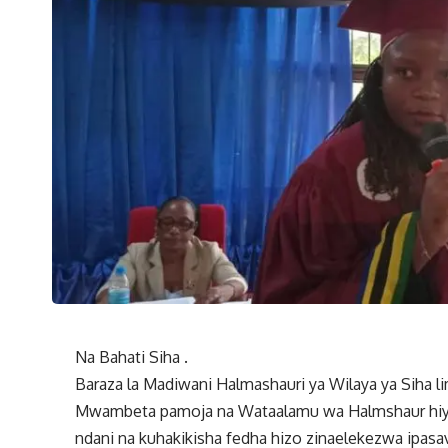
Na Bahati Siha .
Baraza la Madiwani Halmashauri ya Wilaya ya Siha 
Mwambeta pamoja na Wataalamu wa Halmshaur hiyo
ndani na kuhakikisha fedha hizo zinaelekezwa ipasa