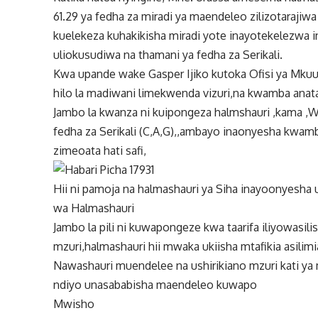
61.29 ya fedha za miradi ya maendeleo zilizotaraji
kuelekeza kuhakikisha miradi yote inayotekelezwa i
uliokusudiwa na thamani ya fedha za Serikali.
Kwa upande wake Gasper Ijiko kutoka Ofisi ya Mk
hilo la madiwani limekwenda vizuri,na kwamba a
Jambo la kwanza ni kuipongeza halmshauri ,kama ,
fedha za Serikali (C,A,G),,ambayo inaonyesha kwam
zimeoata hati safi,
Hii ni pamoja na halmashauri ya Siha inayoonyesha u
wa Halmashauri
Jambo la pili ni kuwapongeze kwa taarifa iliyowasil
mzuri,halmashauri hii mwaka ukiisha mtafikia asilimi
Nawashauri muendelee na ushirikiano mzuri kati y
ndiyo unasababisha maendeleo kuwapo
Mwisho