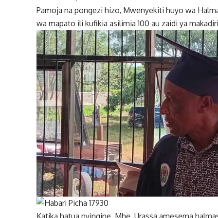
Pamoja na pongezi hizo, Mwenyekiti huyo wa Halma
wa mapato ili kufikia asilimia 100 au zaidi ya makadiri
Katika hatua nyingine, Mhe. Urassa amesema halmash