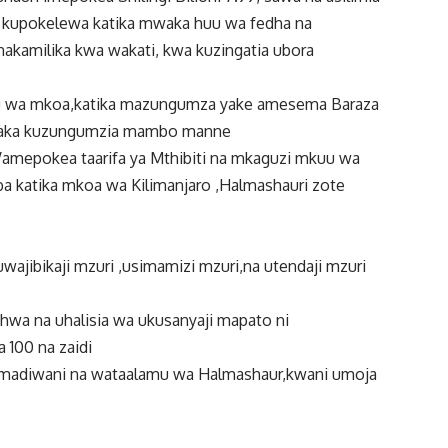
wa kupokelewa katika mwaka huu wa fedha na
nakamilika kwa wakati, kwa kuzingatia ubora
uu wa mkoa,katika mazungumza yake amesema Baraza
nataka kuzungumzia mambo manne
Wamepokea taarifa ya Mthibiti na mkaguzi mkuu wa
ba katika mkoa wa Kilimanjaro ,Halmashauri zote
wajibikaji mzuri ,usimamizi mzuri,na utendaji mzuri
ishwa na uhalisia wa ukusanyaji mapato ni
a 100 na zaidi
a madiwani na wataalamu wa Halmashaur,kwani umoja