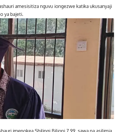
shauri amesisitiza nguvu iongezwe katika ukusanyaji
o ya bajeti.
auri imepokea Shilingi Bilioni 7.99, sawa na asilimia