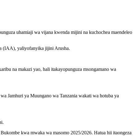
kupunguza uhamiaji wa vijana kwenda mijini na kuchochea maendeleo
IAA), yaliyofanyika jijini Arusha.
karibu na makazi yao, hali itakayopunguza msongamano wa
is wa Jamhuri ya Muungano wa Tanzania wakati wa hotuba ya
i.
a Bukombe kwa mwaka wa masomo 2025/2026. Hatua hii itaongeza