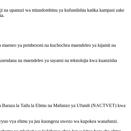
i na upanuzi wa miundombinu ya kufundishia katika kampasi zake
ia.
a maeneo ya pembezoni na kuchochea maendeleo ya kijamii na
endana na maendeleo ya sayansi na teknolojia kwa kuanzisha
oka Baraza la Taifa la Elimu na Mafunzo ya Ufundi (NACTVET) kwa
i vyuo vya elimu ya juu kuongeza uwezo wa kupokea wanafunzi.