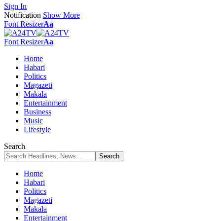
Sign In
Notification
Show More
Font Resizer
Aa
Font Resizer
Aa
Home
Habari
Politics
Magazeti
Makala
Entertainment
Business
Music
Lifestyle
Search
Home
Habari
Politics
Magazeti
Makala
Entertainment