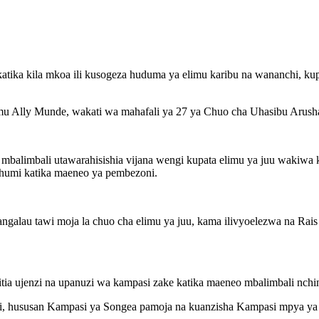
 katika kila mkoa ili kusogeza huduma ya elimu karibu na wananchi, 
 Ally Munde, wakati wa mahafali ya 27 ya Chuo cha Uhasibu Arusha (
alimbali utawarahisishia vijana wengi kupata elimu ya juu wakiwa 
chumi katika maeneo ya pembezoni.
angalau tawi moja la chuo cha elimu ya juu, kama ilivyoelezwa na Ra
a ujenzi na upanuzi wa kampasi zake katika maeneo mbalimbali nchin
, hususan Kampasi ya Songea pamoja na kuanzisha Kampasi mpya y