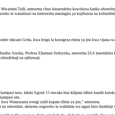
wamini Tulli, amesema chuo kinaendelea kuwekeza katika uboreshaj
ezeko la wanafunzi na kuboresha mazingira ya kujifunzia na kufundish
be mkoani Geita, kwa lengo la kusogeza elimu ya juu kwa vijana w
ibu Arusha, Profesa Eliamani Sedoyeka, amesema IAA inaendelea ku
fundishaji na ujifunzaji.
ampasi tano, lakini Agosti 15 mwaka huu kilipata idhini kamili kut
kampasi sita.
a kwa Watanzania wengi zaidi kupata elimu ya juu,” amesema.
na sekondari, akisema ongezeko la wahitimu wa ngazi hizo linahitaj