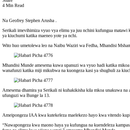
Share
4 Min Read
Na Geofrey Stephen Arusha .
Serikali imevihimiza vyuo vya elimu ya juu nchini kufungua matawi
ya kiuchumi katika maeneo yote ya nchi.
Wito huo umetolewa leo na Naibu Waziri wa Fedha, Mhandisi Mshamu
Mhandisi Munde amesema kuwa upanuzi wa vyuo hadi katika mikoa mb
wanafunzi katika miji mikubwa na kuongeza kasi ya shughuli za kiu
Amesema dhamira ya Serikali ni kuhakikisha kila mkoa unakuwa na 
ufunguzi wa Bunge la 13.
Ameipongeza IAA kwa kutekeleza maelekezo hayo kwa vitendo kupiti
“Nawapongeza kwa maono haya ya kufungua na kuendeleza kampasi