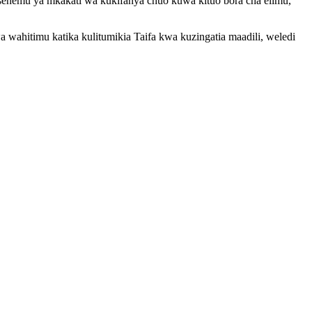
 sehemu ya mkakati wa kukifanya chuo kuwa kituo bora cha elimu,
ahitimu katika kulitumikia Taifa kwa kuzingatia maadili, weledi