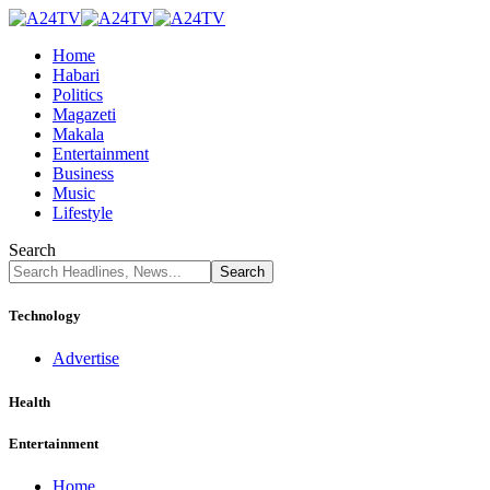
Home
Habari
Politics
Magazeti
Makala
Entertainment
Business
Music
Lifestyle
Search
Technology
Advertise
Health
Entertainment
Home