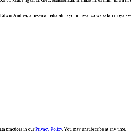
1 katika ngazi za cheti, astashahada, shahada na uzamili, ikiwa ni
dwin Andrea, amesema mahafali hayo ni mwanzo wa safari mpya kwa w
ta practices in our
Privacy Policy
. You may unsubscribe at any time.