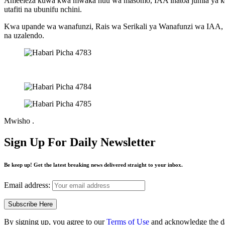
Ameeleza kuwa kwa mwaka huu wa masomo, IAA inatoa jumla ya kozi 8
utafiti na ubunifu nchini.
Kwa upande wa wanafunzi, Rais wa Serikali ya Wanafunzi wa IAA, E
na uzalendo.
Mwisho .
Sign Up For Daily Newsletter
Be keep up! Get the latest breaking news delivered straight to your inbox.
Email address:
By signing up, you agree to our
Terms of Use
and acknowledge the da