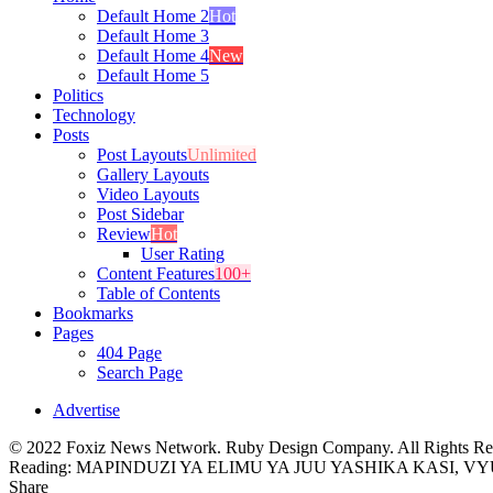
Default Home 2
Hot
Default Home 3
Default Home 4
New
Default Home 5
Politics
Technology
Posts
Post Layouts
Unlimited
Gallery Layouts
Video Layouts
Post Sidebar
Review
Hot
User Rating
Content Features
100+
Table of Contents
Bookmarks
Pages
404 Page
Search Page
Advertise
© 2022 Foxiz News Network. Ruby Design Company. All Rights Re
Reading:
MAPINDUZI YA ELIMU YA JUU YASHIKA KASI, 
Share