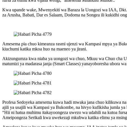
fursa za elimu kwa vijana wengi,” amesema Mhandisi Munde..
Kwa upande wake, Mwenyekiti wa Baraza la Uongozi wa IAA, Dkt. M
za Arusha, Babati, Dar es Salaam, Dodoma na Songea ili kukidhi ong
Amesema pia chuo kimeanza rasmi ujenzi wa Kampasi mpya ya Bukom
kiuchumi katika mkoa huo na maeneo ya jirani.
Akizungumza kwa niaba ya uongozi wa chuo, Mkuu wa Chuo cha Uhas
matumizi ya madarasa janja (Smart Classes) yanayoboresha ubora wa u
Profesa Sedoyeka amesema kuwa hadi mwaka jana chuo kilikuwa na k
ajili ya usajili wa Kampasi ya Bukombe, na hivyo kufikisha jumla ya 
“Hii ni hatua muhimu itakayoongeza uwezo wa udahili na kutoa furs
Ameipongeza Serikali kwa uwekezaji mkubwa katika elimu ya msingi 