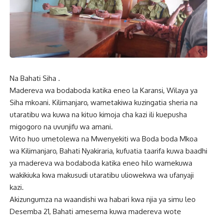
Na Bahati Siha .
Madereva wa bodaboda katika eneo la Karansi, Wilaya ya
Siha mkoani. Kilimanjaro, wametakiwa kuzingatia sheria na
utaratibu wa kuwa na kituo kimoja cha kazi ili kuepusha
migogoro na uvunjifu wa amani.
Wito huo umetolewa na Mwenyekiti wa Boda boda Mkoa
wa Kilimanjaro, Bahati Nyakiraria, kufuatia taarifa kuwa baadhi
ya madereva wa bodaboda katika eneo hilo wamekuwa
wakikiuka kwa makusudi utaratibu uliowekwa wa ufanyaji
kazi.
Akizungumza na waandishi wa habari kwa njia ya simu leo
Desemba 21, Bahati amesema kuwa madereva wote