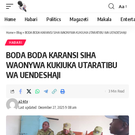
Aa
Font
Resizer
Home
Habari
Politics
Magazeti
Makala
Entert
Home
»
Blog
»
BODA BODA KARANSI SIHA WAONYWA KUKIUKA UTARATIBU WA UENDESHAJI
HABARI
BODA BODA KARANSI SIHA
WAONYWA KUKIUKA UTARATIBU
WA UENDESHAJI
3 Min Read
a24tv
Last updated: December 27, 2025 9:08 am