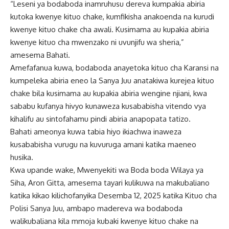
“Leseni ya bodaboda inamruhusu dereva kumpakia abiria
kutoka kwenye kituo chake, kumfikisha anakoenda na kurudi
kwenye kituo chake cha awali. Kusimama au kupakia abiria
kwenye kituo cha mwenzako ni uvunjifu wa sheria,”
amesema Bahati.
Amefafanua kuwa, bodaboda anayetoka kituo cha Karansi na
kumpeleka abiria eneo la Sanya Juu anatakiwa kurejea kituo
chake bila kusimama au kupakia abiria wengine njiani, kwa
sababu kufanya hivyo kunaweza kusababisha vitendo vya
kihalifu au sintofahamu pindi abiria anapopata tatizo.
Bahati ameonya kuwa tabia hiyo ikiachwa inaweza
kusababisha vurugu na kuvuruga amani katika maeneo
husika.
Kwa upande wake, Mwenyekiti wa Boda boda Wilaya ya
Siha, Aron Gitta, amesema tayari kulikuwa na makubaliano
katika kikao kilichofanyika Desemba 12, 2025 katika Kituo cha
Polisi Sanya Juu, ambapo madereva wa bodaboda
walikubaliana kila mmoja kubaki kwenye kituo chake na