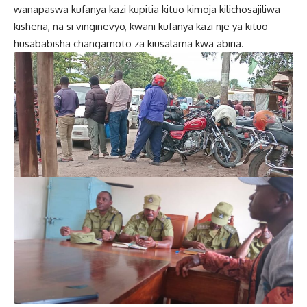
wanapaswa kufanya kazi kupitia kituo kimoja kilichosajiliwa
kisheria, na si vinginevyo, kwani kufanya kazi nje ya kituo
husababisha changamoto za kiusalama kwa abiria.