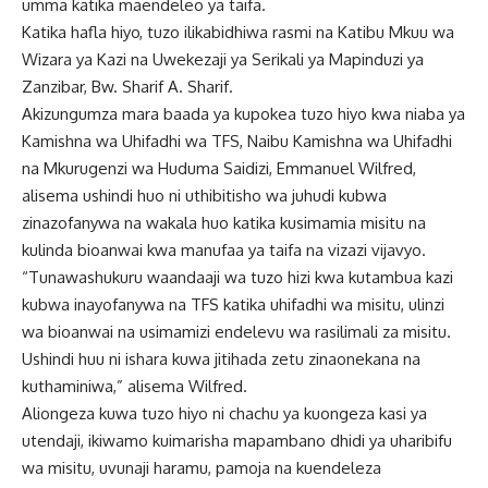
umma katika maendeleo ya taifa.
Katika hafla hiyo, tuzo ilikabidhiwa rasmi na Katibu Mkuu wa
Wizara ya Kazi na Uwekezaji ya Serikali ya Mapinduzi ya
Zanzibar, Bw. Sharif A. Sharif.
Akizungumza mara baada ya kupokea tuzo hiyo kwa niaba ya
Kamishna wa Uhifadhi wa TFS, Naibu Kamishna wa Uhifadhi
na Mkurugenzi wa Huduma Saidizi, Emmanuel Wilfred,
alisema ushindi huo ni uthibitisho wa juhudi kubwa
zinazofanywa na wakala huo katika kusimamia misitu na
kulinda bioanwai kwa manufaa ya taifa na vizazi vijavyo.
“Tunawashukuru waandaaji wa tuzo hizi kwa kutambua kazi
kubwa inayofanywa na TFS katika uhifadhi wa misitu, ulinzi
wa bioanwai na usimamizi endelevu wa rasilimali za misitu.
Ushindi huu ni ishara kuwa jitihada zetu zinaonekana na
kuthaminiwa,” alisema Wilfred.
Aliongeza kuwa tuzo hiyo ni chachu ya kuongeza kasi ya
utendaji, ikiwamo kuimarisha mapambano dhidi ya uharibifu
wa misitu, uvunaji haramu, pamoja na kuendeleza