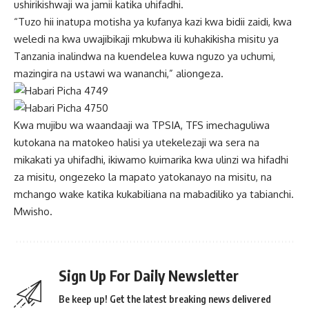
ushirikishwaji wa jamii katika uhifadhi.
“Tuzo hii inatupa motisha ya kufanya kazi kwa bidii zaidi, kwa
weledi na kwa uwajibikaji mkubwa ili kuhakikisha misitu ya
Tanzania inalindwa na kuendelea kuwa nguzo ya uchumi,
mazingira na ustawi wa wananchi,” aliongeza.
Kwa mujibu wa waandaaji wa TPSIA, TFS imechaguliwa
kutokana na matokeo halisi ya utekelezaji wa sera na
mikakati ya uhifadhi, ikiwamo kuimarika kwa ulinzi wa hifadhi
za misitu, ongezeko la mapato yatokanayo na misitu, na
mchango wake katika kukabiliana na mabadiliko ya tabianchi.
Mwisho.
Sign Up For Daily Newsletter
Be keep up! Get the latest breaking news delivered