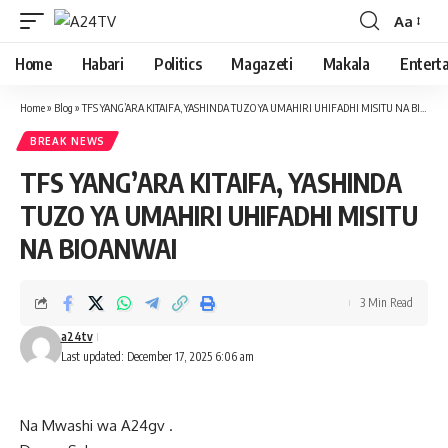
Aa
Font
Resizer
Home
Habari
Politics
Magazeti
Makala
Entert
Home
»
Blog
»
TFS YANG’ARA KITAIFA, YASHINDA TUZO YA UMAHIRI UHIFADHI MISITU NA BIOANWAI
BREAK NEWS
TFS YANG’ARA KITAIFA, YASHINDA
TUZO YA UMAHIRI UHIFADHI MISITU
NA BIOANWAI
3 Min Read
a24tv
Last updated: December 17, 2025 6:06 am
Na Mwashi wa A24gv .