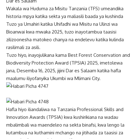
Dar es Salaam
Wakala wa Huduma za Misitu Tanzania (TFS) umeandika
historia mpya katika sekta ya maliasili baada ya kushinda
Tuzo ya Umahiri katika Uhifadhi wa Misitu na Ulinzi wa
Bioanwai kwa mwaka 2025, tuzo inayotambua taasisi
zilizoonesha matokeo chanya na endelevu katika kulinda
rasilimali za asili.
Tuzo hiyo, inayojulikana kama Best Forest Conservation and
Biodiversity Protection Award (TPSIA) 2025, imetolewa
jana, Desemba 16, 2025, jijini Dar es Salaam katika hafla
maalumu iliyofanyika Ukumbi wa Mlimani City.
Hafla hiyo iliandaliwa na Tanzania Professional Skills and
Innovation Awards (TPSIA) kwa kushirikiana na wadau
mbalimbali wa maendeleo na sekta binafsi, kwa lengo la
kutambua na kuthamini mchango na jitihada za taasisi za