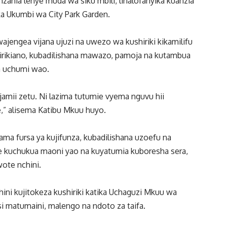
ania lenye muda wa siku mbili, linalofanyika kuanzia
ika Ukumbi wa City Park Garden.
ajengea vijana ujuzi na uwezo wa kushiriki kikamilifu
shirikiano, kubadilishana mawazo, pamoja na kutambua
a uchumi wao.
jamii zetu. Ni lazima tutumie vyema nguvu hii
e,” alisema Katibu Mkuu huyo.
ama fursa ya kujifunza, kubadilishana uzoefu na
eze kuchukua maoni yao na kuyatumia kuboresha sera,
ote nchini.
hini kujitokeza kushiriki katika Uchaguzi Mkuu wa
 matumaini, malengo na ndoto za taifa.