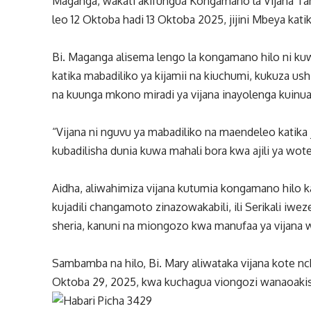
Maganga, wakati akifungua Kongamano la Vijana Tanz
leo 12 Oktoba hadi 13 Oktoba 2025, jijini Mbeya kat
Bi. Maganga alisema lengo la kongamano hilo ni kuw
katika mabadiliko ya kijamii na kiuchumi, kukuza u
na kuunga mkono miradi ya vijana inayolenga kuinu
“Vijana ni nguvu ya mabadiliko na maendeleo katika 
kubadilisha dunia kuwa mahali bora kwa ajili ya wot
Aidha, aliwahimiza vijana kutumia kongamano hilo k
kujadili changamoto zinazowakabili, ili Serikali iw
sheria, kanuni na miongozo kwa manufaa ya vijana w
Sambamba na hilo, Bi. Mary aliwataka vijana kote nc
Oktoba 29, 2025, kwa kuchagua viongozi wanaoakisi