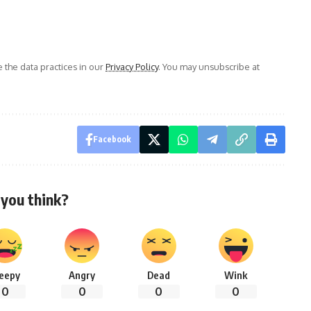
the data practices in our
Privacy Policy
. You may unsubscribe at
Facebook
you think?
leepy
Angry
Dead
Wink
0
0
0
0