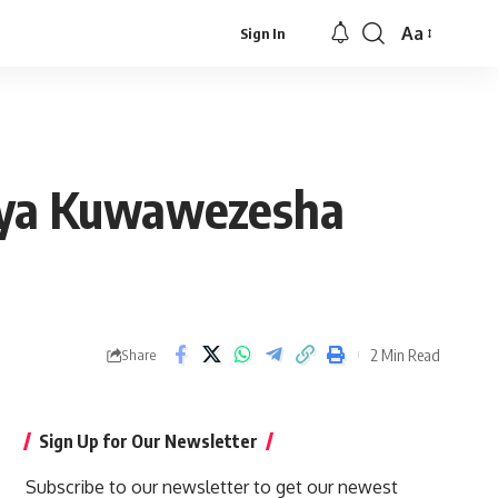
Aa
Sign In
Font
Resizer
i ya Kuwawezesha
2 Min Read
Share
Sign Up for Our Newsletter
Subscribe to our newsletter to get our newest