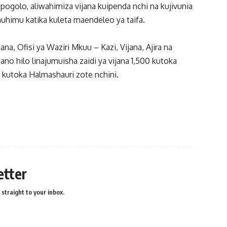
ogolo, aliwahimiza vijana kuipenda nchi na kujivunia
muhimu katika kuleta maendeleo ya taifa.
, Ofisi ya Waziri Mkuu – Kazi, Vijana, Ajira na
hilo linajumuisha zaidi ya vijana 1,500 kutoka
a kutoka Halmashauri zote nchini.
etter
straight to your inbox.