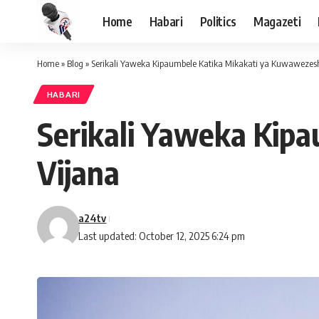
Home
Habari
Politics
Magazeti
Home
»
Blog
»
Serikali Yaweka Kipaumbele Katika Mikakati ya Kuwawezes
HABARI
Serikali Yaweka Kip
Vijana
a24tv
Last updated: October 12, 2025 6:24 pm