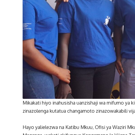
Mikakati hiyo inahusisha uanzishaji wa mifumo ya ki
zinazolenga kutatua changamoto zinazowakabili vijan
Hayo yalielezwa na Katibu Mkuu, Ofisi ya Waziri Mku