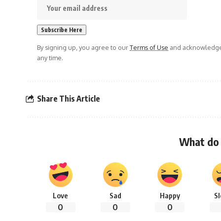
By signing up, you agree to our
Terms of Use
and acknowledge 
any time.
Share This Article
What do 
Love
Sad
Happy
S
0
0
0