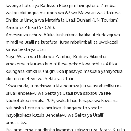
kwenye hoteli ya Radisson Blue jijini Livingstone Zambia
wakati akifungua mkutano wa 67 wa Mawaziri wa Utalii wa
Shirika la Umoja wa Mataifa la Utalii Duniani (UN Tourism)
Kanda ya Afrika (67 CAF).
Amesisitiza nchi za Afrika kushirikiana katika utekelezaji wa
miradi ya utalii na kutafuta fursa mbalimbali za uwekezaji
katika Sekta ya Utalii.
Naye Waziri wa Utalii wa Zambia, Rodney Sikumba
amesema mkutano huo ni fursa pekee kwa nchi za Afrika
kuungana katika kushughulikia ipasavyo masuala yanayozuia
ukuaji endelevu wa Sekta ya Utalii.
“Kwa muda, tumekuwa tukizungumza juu ya ustahimilivu na
ukuaji endelevu wa Sekta ya Utalii kwa sababu ya kile
kilichotokea mwaka 2019, wakati huu tunapaswa kuwa na
suluhisho bora na sahihi kwa changamoto yoyote
inayojitokeza kuzuia uendelevu wa Sekta ya Utalii”
amesisitiza.
Pia, amesema inaridhisha kwamba takwimu za Baraza Kuu la