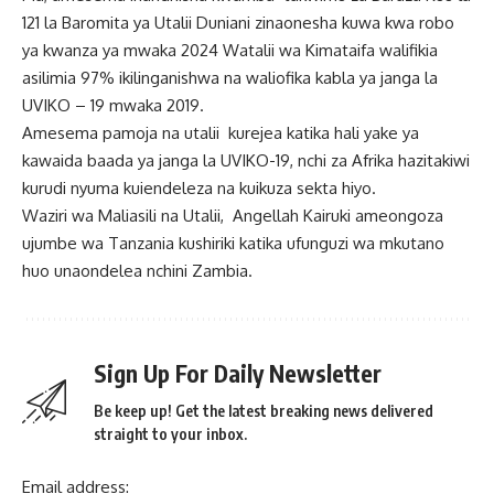
121 la Baromita ya Utalii Duniani zinaonesha kuwa kwa robo
ya kwanza ya mwaka 2024 Watalii wa Kimataifa walifikia
asilimia 97% ikilinganishwa na waliofika kabla ya janga la
UVIKO – 19 mwaka 2019.
Amesema pamoja na utalii kurejea katika hali yake ya
kawaida baada ya janga la UVIKO-19, nchi za Afrika hazitakiwi
kurudi nyuma kuiendeleza na kuikuza sekta hiyo.
Waziri wa Maliasili na Utalii, Angellah Kairuki ameongoza
ujumbe wa Tanzania kushiriki katika ufunguzi wa mkutano
huo unaondelea nchini Zambia.
Sign Up For Daily Newsletter
Be keep up! Get the latest breaking news delivered
straight to your inbox.
Email address: