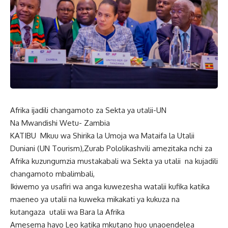
Afrika ijadili changamoto za Sekta ya utalii-UN
Na Mwandishi Wetu- Zambia
KATIBU Mkuu wa Shirika la Umoja wa Mataifa la Utalii
Duniani (UN Tourism),Zurab Pololikashvili amezitaka nchi za
Afrika kuzungumzia mustakabali wa Sekta ya utalii na kujadili
changamoto mbalimbali,
Ikiwemo ya usafiri wa anga kuwezesha watalii kufika katika
maeneo ya utalii na kuweka mikakati ya kukuza na
kutangaza utalii wa Bara la Afrika
Amesema hayo Leo katika mkutano huo unaoendelea