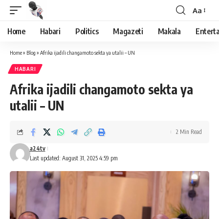
Aa
Font
Resizer
Home
Habari
Politics
Magazeti
Makala
Entert
Home
»
Blog
»
Afrika ijadili changamoto sekta ya utalii – UN
HABARI
Afrika ijadili changamoto sekta ya
utalii – UN
2 Min Read
a24tv
Last updated: August 31, 2025 4:59 pm